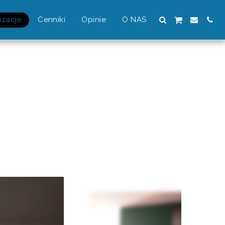
izacje
Cenniki
Opinie
O NAS