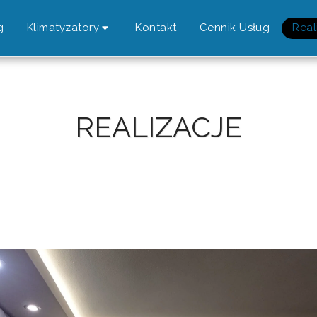
g
Klimatyzatory
Kontakt
Cennik Usług
Real
REALIZACJE