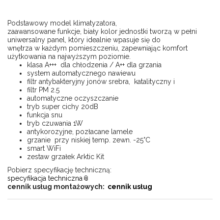
Podstawowy
model
klimatyzatora,
zaawansowane
funkcje,
biały
kolor
jednostki tworzą w pełni
uniwersalny
panel, który idealnie wpasuje się do
wnętrza
w
każdym
pomieszczeniu,
zapewniając komfort
użytkowania na
najwyższym poziomie
.
klasa A+++ dla chłodzenia / A++ dla grzania
system automatycznego nawiewu
filtr antybakteryjny jonów srebra, katalityczny i
filtr PM 2.5
automatyczne oczyszczanie
tryb super cichy 20dB
funkcja snu
tryb czuwania 1W
antykorozyjne, pozłacane lamele
grzanie przy niskiej temp. zewn. -25°C
smart WiFi
zestaw grzałek Arktic Kit
Pobierz specyfikację techniczną:
specyfikacja techniczna
cennik usług montażowych:
cennik usług