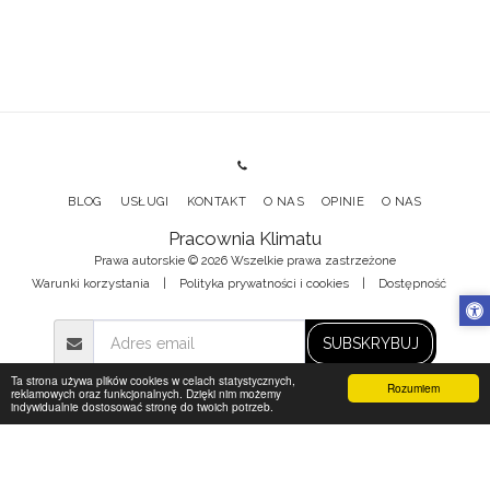
BLOG
USŁUGI
KONTAKT
O NAS
OPINIE
O NAS
Pracownia Klimatu
Prawa autorskie © 2026 Wszelkie prawa zastrzeżone
Warunki korzystania
|
Polityka prywatności i cookies
|
Dostępność
SUBSKRYBUJ
Ta strona używa plików cookies w celach statystycznych,
Rozumiem
reklamowych oraz funkcjonalnych. Dzięki nim możemy
indywidualnie dostosować stronę do twoich potrzeb.